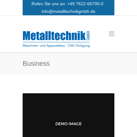
Rufen Sie uns an: +49 7622-66700-0
info@metalltechnikgmbh.de
Business